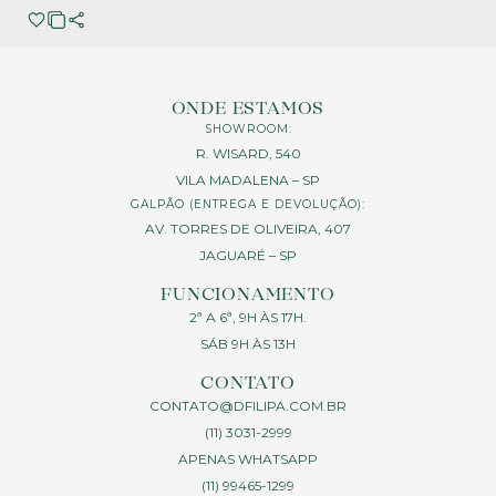
ONDE ESTAMOS
SHOWROOM:
R. WISARD, 540
VILA MADALENA – SP
GALPÃO (ENTREGA E DEVOLUÇÃO):
AV. TORRES DE OLIVEIRA, 407
JAGUARÉ – SP
FUNCIONAMENTO
2ª A 6ª, 9H ÀS 17H.
SÁB 9H ÀS 13H
CONTATO
CONTATO@DFILIPA.COM.BR
(11) 3031-2999
APENAS WHATSAPP
(11) 99465-1299