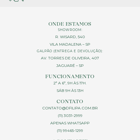
ONDE ESTAMOS
SHOWROOM:
R. WISARD, 540
VILA MADALENA – SP
GALPÃO (ENTREGA E DEVOLUÇÃO):
AV. TORRES DE OLIVEIRA, 407
JAGUARÉ – SP
FUNCIONAMENTO
2ª A 6ª, 9H ÀS 17H.
SÁB 9H ÀS 13H
CONTATO
CONTATO@DFILIPA.COM.BR
(11) 3031-2999
APENAS WHATSAPP
(11) 99465-1299