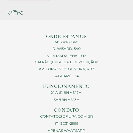
ONDE ESTAMOS
SHOWROOM:
R. WISARD, 540
VILA MADALENA – SP
GALPÃO (ENTREGA E DEVOLUÇÃO):
AV. TORRES DE OLIVEIRA, 407
JAGUARÉ – SP
FUNCIONAMENTO
2ª A 6ª, 9H ÀS 17H.
SÁB 9H ÀS 13H
CONTATO
CONTATO@DFILIPA.COM.BR
(11) 3031-2999
APENAS WHATSAPP