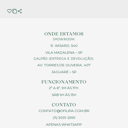
ONDE ESTAMOS
SHOWROOM:
R. WISARD, 540
VILA MADALENA – SP
GALPÃO (ENTREGA E DEVOLUÇÃO):
AV. TORRES DE OLIVEIRA, 407
JAGUARÉ – SP
FUNCIONAMENTO
2ª A 6ª, 9H ÀS 17H.
SÁB 9H ÀS 13H
CONTATO
CONTATO@DFILIPA.COM.BR
(11) 3031-2999
APENAS WHATSAPP