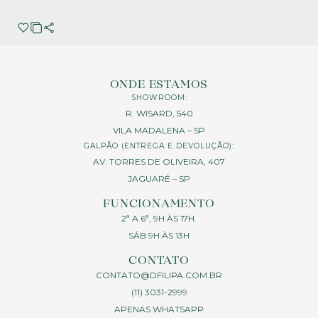
ONDE ESTAMOS
SHOWROOM:
R. WISARD, 540
VILA MADALENA – SP
GALPÃO (ENTREGA E DEVOLUÇÃO):
AV. TORRES DE OLIVEIRA, 407
JAGUARÉ – SP
FUNCIONAMENTO
2ª A 6ª, 9H ÀS 17H.
SÁB 9H ÀS 13H
CONTATO
CONTATO@DFILIPA.COM.BR
(11) 3031-2999
APENAS WHATSAPP