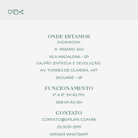
ONDE ESTAMOS
SHOWROOM:
R. WISARD, 540
VILA MADALENA – SP
GALPÃO (ENTREGA E DEVOLUÇÃO):
AV. TORRES DE OLIVEIRA, 407
JAGUARÉ – SP
FUNCIONAMENTO
2ª A 6ª, 9H ÀS 17H.
SÁB 9H ÀS 13H
CONTATO
CONTATO@DFILIPA.COM.BR
(11) 3031-2999
APENAS WHATSAPP