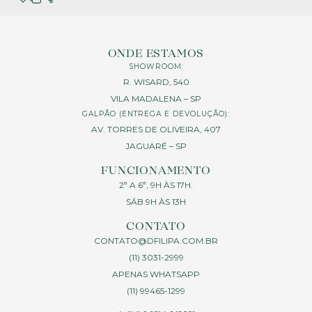
ONDE ESTAMOS
SHOWROOM:
R. WISARD, 540
VILA MADALENA – SP
GALPÃO (ENTREGA E DEVOLUÇÃO):
AV. TORRES DE OLIVEIRA, 407
JAGUARÉ – SP
FUNCIONAMENTO
2ª A 6ª, 9H ÀS 17H.
SÁB 9H ÀS 13H
CONTATO
CONTATO@DFILIPA.COM.BR
(11) 3031-2999
APENAS WHATSAPP
(11) 99465-1299