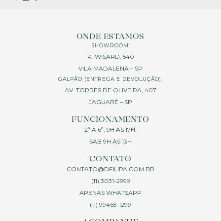
ONDE ESTAMOS
SHOWROOM:
R. WISARD, 540
VILA MADALENA – SP
GALPÃO (ENTREGA E DEVOLUÇÃO):
AV. TORRES DE OLIVEIRA, 407
JAGUARÉ – SP
FUNCIONAMENTO
2ª A 6ª, 9H ÀS 17H.
SÁB 9H ÀS 13H
CONTATO
CONTATO@DFILIPA.COM.BR
(11) 3031-2999
APENAS WHATSAPP
(11) 99465-1299