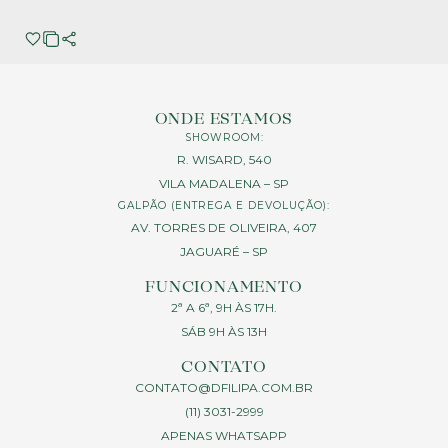
ONDE ESTAMOS
SHOWROOM:
R. WISARD, 540
VILA MADALENA – SP
GALPÃO (ENTREGA E DEVOLUÇÃO):
AV. TORRES DE OLIVEIRA, 407
JAGUARÉ – SP
FUNCIONAMENTO
2ª A 6ª, 9H ÀS 17H.
SÁB 9H ÀS 13H
CONTATO
CONTATO@DFILIPA.COM.BR
(11) 3031-2999
APENAS WHATSAPP