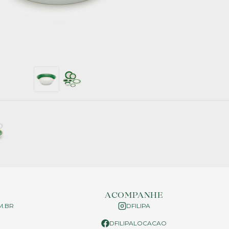
ACOMPANHE
M.BR
DFILIPA
DFILIPALOCACAO