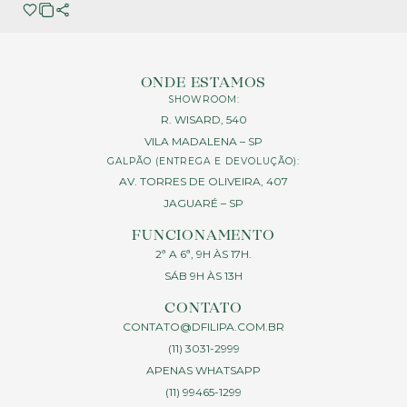
ONDE ESTAMOS
SHOWROOM:
R. WISARD, 540
VILA MADALENA – SP
GALPÃO (ENTREGA E DEVOLUÇÃO):
AV. TORRES DE OLIVEIRA, 407
JAGUARÉ – SP
FUNCIONAMENTO
2ª A 6ª, 9H ÀS 17H.
SÁB 9H ÀS 13H
CONTATO
CONTATO@DFILIPA.COM.BR
(11) 3031-2999
APENAS WHATSAPP
(11) 99465-1299