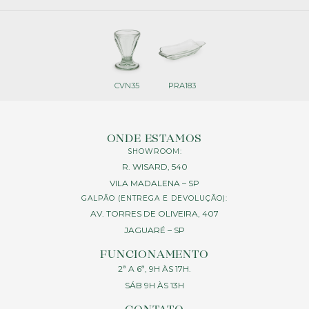
CVN35
PRA183
ONDE ESTAMOS
SHOWROOM:
R. WISARD, 540
VILA MADALENA – SP
GALPÃO (ENTREGA E DEVOLUÇÃO):
AV. TORRES DE OLIVEIRA, 407
JAGUARÉ – SP
FUNCIONAMENTO
2ª A 6ª, 9H ÀS 17H.
SÁB 9H ÀS 13H