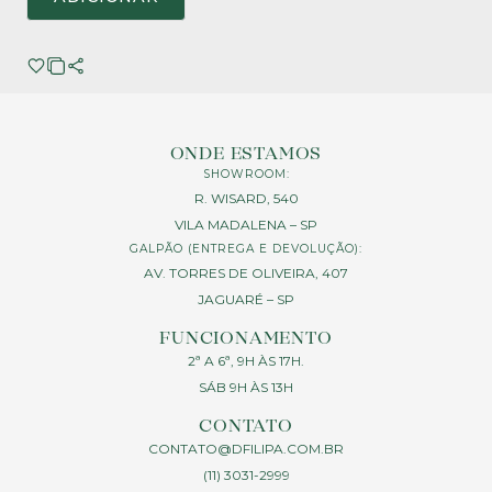
ONDE ESTAMOS
SHOWROOM:
R. WISARD, 540
VILA MADALENA – SP
GALPÃO (ENTREGA E DEVOLUÇÃO):
AV. TORRES DE OLIVEIRA, 407
JAGUARÉ – SP
FUNCIONAMENTO
2ª A 6ª, 9H ÀS 17H.
SÁB 9H ÀS 13H
CONTATO
CONTATO@DFILIPA.COM.BR
(11) 3031-2999