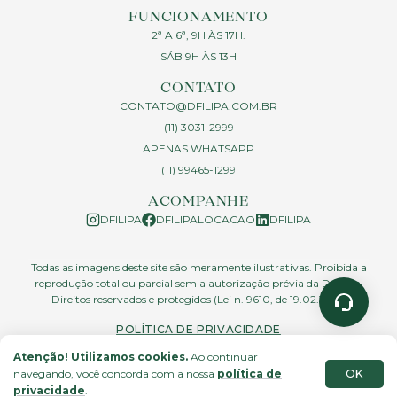
FUNCIONAMENTO
2ª A 6ª, 9H ÀS 17H.
SÁB 9H ÀS 13H
CONTATO
CONTATO@DFILIPA.COM.BR
(11) 3031-2999
APENAS WHATSAPP
(11) 99465-1299
ACOMPANHE
DFILIPA
DFILIPALOCACAO
DFILIPA
Todas as imagens deste site são meramente ilustrativas. Proibida a
reprodução total ou parcial sem a autorização prévia da D.Filipa.
Direitos reservados e protegidos (Lei n. 9610, de 19.02.1998)
POLÍTICA DE PRIVACIDADE
Atenção! Utilizamos cookies.
Ao continuar
OK
navegando, você concorda com a nossa
política de
site feito por
privacidade
.