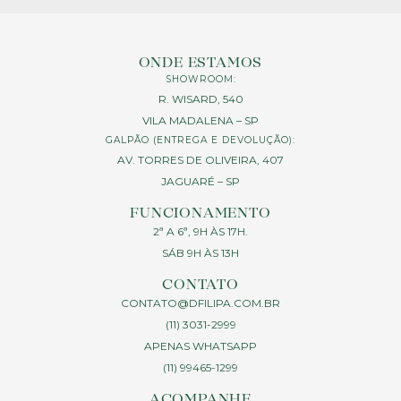
ONDE ESTAMOS
SHOWROOM:
R. WISARD, 540
VILA MADALENA – SP
GALPÃO (ENTREGA E DEVOLUÇÃO):
AV. TORRES DE OLIVEIRA, 407
JAGUARÉ – SP
FUNCIONAMENTO
2ª A 6ª, 9H ÀS 17H.
SÁB 9H ÀS 13H
CONTATO
CONTATO@DFILIPA.COM.BR
(11) 3031-2999
APENAS WHATSAPP
(11) 99465-1299
ACOMPANHE