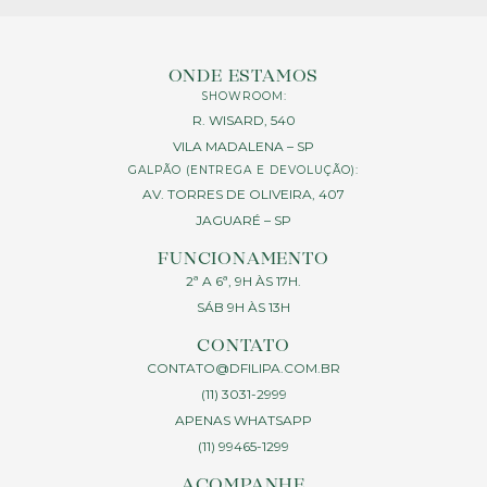
ONDE ESTAMOS
SHOWROOM:
R. WISARD, 540
VILA MADALENA – SP
GALPÃO (ENTREGA E DEVOLUÇÃO):
AV. TORRES DE OLIVEIRA, 407
JAGUARÉ – SP
FUNCIONAMENTO
2ª A 6ª, 9H ÀS 17H.
SÁB 9H ÀS 13H
CONTATO
CONTATO@DFILIPA.COM.BR
(11) 3031-2999
APENAS WHATSAPP
(11) 99465-1299
ACOMPANHE