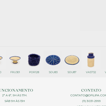
0
FRU301
POR128
SOU83
SOU87
VAS732
UNCIONAMENTO
CONTATO
2ª A 6ª, 9H ÀS 17H.
CONTATO@DFILIPA.CO
SÁB 9H ÀS 13H
(11) 3031-2999