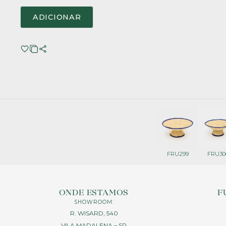
ADICIONAR
FRU299
FRU30
ONDE ESTAMOS
F
SHOWROOM:
R. WISARD, 540
VILA MADALENA – SP