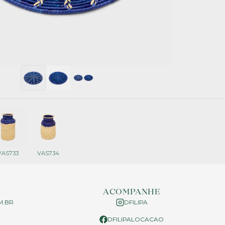
VAS733
VAS734
ACOMPANHE
M.BR
DFILIPA
DFILIPALOCACAO