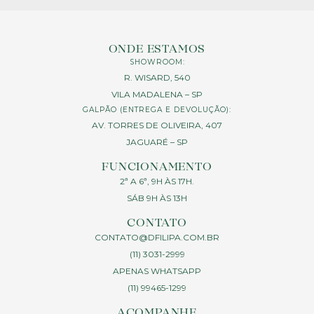
ONDE ESTAMOS
SHOWROOM:
R. WISARD, 540
VILA MADALENA – SP
GALPÃO (ENTREGA E DEVOLUÇÃO):
AV. TORRES DE OLIVEIRA, 407
JAGUARÉ – SP
FUNCIONAMENTO
2ª A 6ª, 9H ÀS 17H.
SÁB 9H ÀS 13H
CONTATO
CONTATO@DFILIPA.COM.BR
(11) 3031-2999
APENAS WHATSAPP
(11) 99465-1299
ACOMPANHE