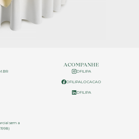
ACOMPANHE
M.BR
DFILIPA
DFILIPALOCACAO
P
DFILIPA
arcial sem a
.1998)