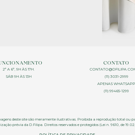
UNCIONAMENTO
CONTATO
2ª A 6ª, 9H ÀS 17H.
CONTATO@DFILIPA.CO
SÁB 9H ÀS 13H
(11) 3031-2999
APENAS WHATSAP
(11) 99465-1299
agens deste site são meramente ilustrativas. Proibida a reprodução total ou p
ização prévia da D.Filipa. Direitos reservados e protegidos (Lei n. 9610, de 19.02
POLÍTICA DE PRIVACIDADE