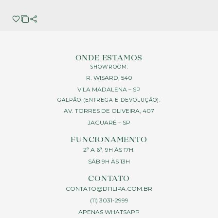
ONDE ESTAMOS
SHOWROOM:
R. WISARD, 540
VILA MADALENA – SP
GALPÃO (ENTREGA E DEVOLUÇÃO):
AV. TORRES DE OLIVEIRA, 407
JAGUARÉ – SP
FUNCIONAMENTO
2ª A 6ª, 9H ÀS 17H.
SÁB 9H ÀS 13H
CONTATO
CONTATO@DFILIPA.COM.BR
(11) 3031-2999
APENAS WHATSAPP