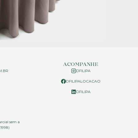
ACOMPANHE
M.BR
DFILIPA
DFILIPALOCACAO
P
DFILIPA
arcial sem a
.1998)