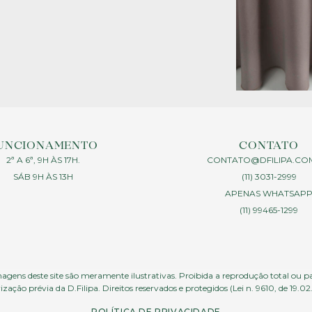
UNCIONAMENTO
CONTATO
2ª A 6ª, 9H ÀS 17H.
CONTATO@DFILIPA.CO
SÁB 9H ÀS 13H
(11) 3031-2999
APENAS WHATSAP
(11) 99465-1299
agens deste site são meramente ilustrativas. Proibida a reprodução total ou p
ização prévia da D.Filipa. Direitos reservados e protegidos (Lei n. 9610, de 19.02
POLÍTICA DE PRIVACIDADE