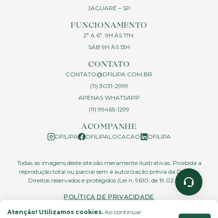
JAGUARÉ – SP
FUNCIONAMENTO
2ª A 6ª, 9H ÀS 17H.
SÁB 9H ÀS 13H
CONTATO
CONTATO@DFILIPA.COM.BR
(11) 3031-2999
APENAS WHATSAPP
(11) 99465-1299
ACOMPANHE
DFILIPA
DFILIPALOCACAO
DFILIPA
Todas as imagens deste site são meramente ilustrativas. Proibida a
reprodução total ou parcial sem a autorização prévia da D.Filipa.
Direitos reservados e protegidos (Lei n. 9610, de 19.02.1998)
POLÍTICA DE PRIVACIDADE
Atenção! Utilizamos cookies.
Ao continuar