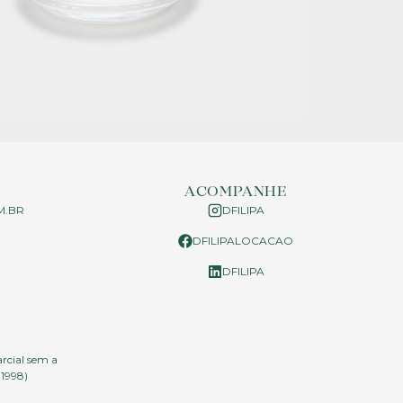
ACOMPANHE
M.BR
DFILIPA
DFILIPALOCACAO
P
DFILIPA
arcial sem a
.1998)