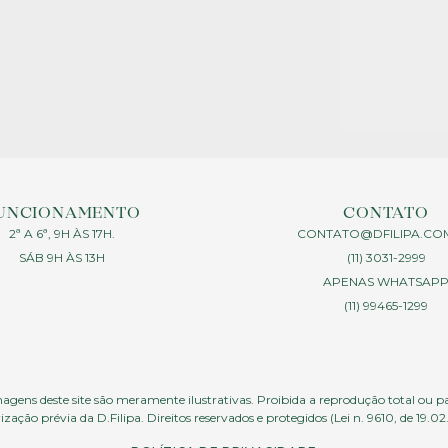
UNCIONAMENTO
CONTATO
2ª A 6ª, 9H ÀS 17H.
CONTATO@DFILIPA.CO
SÁB 9H ÀS 13H
(11) 3031-2999
APENAS WHATSAP
(11) 99465-1299
agens deste site são meramente ilustrativas. Proibida a reprodução total ou p
ização prévia da D.Filipa. Direitos reservados e protegidos (Lei n. 9610, de 19.02