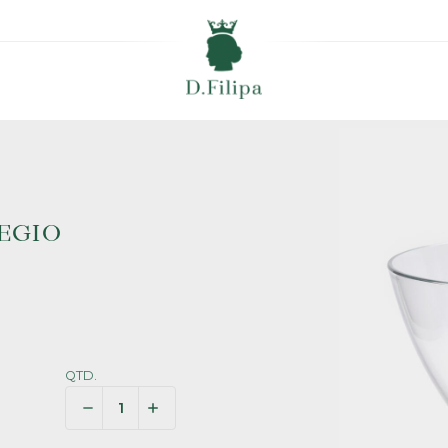
EGIO
QTD.