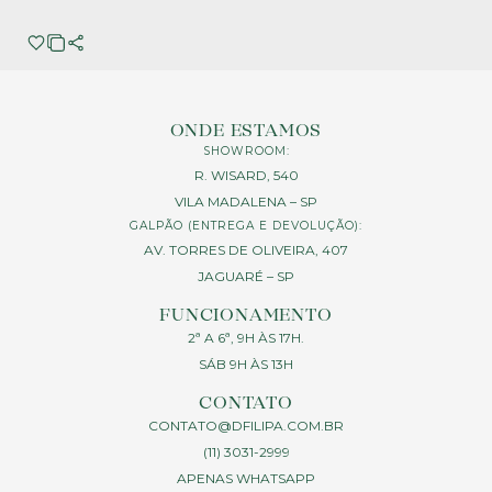
ONDE ESTAMOS
SHOWROOM:
R. WISARD, 540
VILA MADALENA – SP
GALPÃO (ENTREGA E DEVOLUÇÃO):
AV. TORRES DE OLIVEIRA, 407
JAGUARÉ – SP
FUNCIONAMENTO
2ª A 6ª, 9H ÀS 17H.
SÁB 9H ÀS 13H
CONTATO
CONTATO@DFILIPA.COM.BR
(11) 3031-2999
APENAS WHATSAPP