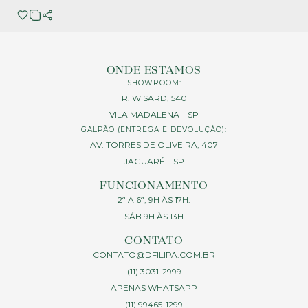
ONDE ESTAMOS
SHOWROOM:
R. WISARD, 540
VILA MADALENA – SP
GALPÃO (ENTREGA E DEVOLUÇÃO):
AV. TORRES DE OLIVEIRA, 407
JAGUARÉ – SP
FUNCIONAMENTO
2ª A 6ª, 9H ÀS 17H.
SÁB 9H ÀS 13H
CONTATO
CONTATO@DFILIPA.COM.BR
(11) 3031-2999
APENAS WHATSAPP
(11) 99465-1299