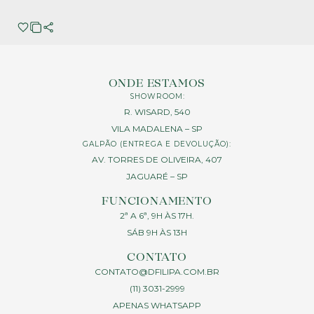
ONDE ESTAMOS
SHOWROOM:
R. WISARD, 540
VILA MADALENA – SP
GALPÃO (ENTREGA E DEVOLUÇÃO):
AV. TORRES DE OLIVEIRA, 407
JAGUARÉ – SP
FUNCIONAMENTO
2ª A 6ª, 9H ÀS 17H.
SÁB 9H ÀS 13H
CONTATO
CONTATO@DFILIPA.COM.BR
(11) 3031-2999
APENAS WHATSAPP