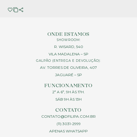
ONDE ESTAMOS
SHOWROOM:
R. WISARD, 540
VILA MADALENA – SP
GALPÃO (ENTREGA E DEVOLUÇÃO):
AV. TORRES DE OLIVEIRA, 407
JAGUARÉ – SP
FUNCIONAMENTO
2ª A 6ª, 9H ÀS 17H.
SÁB 9H ÀS 13H
CONTATO
CONTATO@DFILIPA.COM.BR
(11) 3031-2999
APENAS WHATSAPP