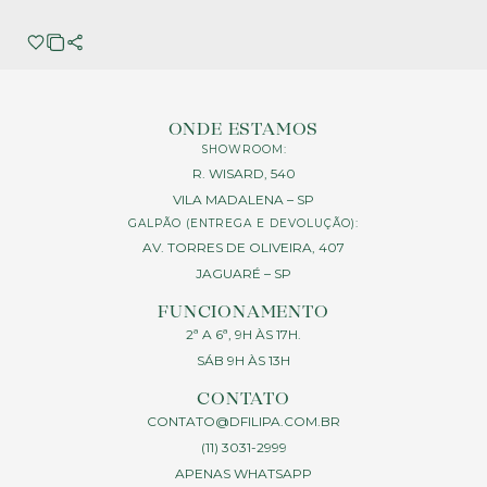
ONDE ESTAMOS
SHOWROOM:
R. WISARD, 540
VILA MADALENA – SP
GALPÃO (ENTREGA E DEVOLUÇÃO):
AV. TORRES DE OLIVEIRA, 407
JAGUARÉ – SP
FUNCIONAMENTO
2ª A 6ª, 9H ÀS 17H.
SÁB 9H ÀS 13H
CONTATO
CONTATO@DFILIPA.COM.BR
(11) 3031-2999
APENAS WHATSAPP