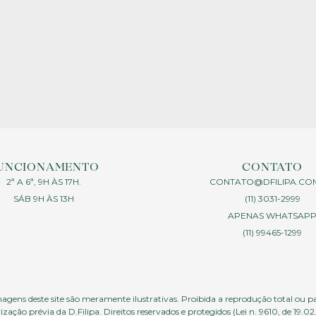
UNCIONAMENTO
CONTATO
2ª A 6ª, 9H ÀS 17H.
CONTATO@DFILIPA.CO
SÁB 9H ÀS 13H
(11) 3031-2999
APENAS WHATSAP
(11) 99465-1299
agens deste site são meramente ilustrativas. Proibida a reprodução total ou p
ização prévia da D.Filipa. Direitos reservados e protegidos (Lei n. 9610, de 19.02