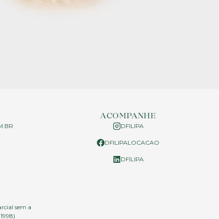
ACOMPANHE
M.BR
DFILIPA
DFILIPALOCACAO
P
DFILIPA
arcial sem a
.1998)