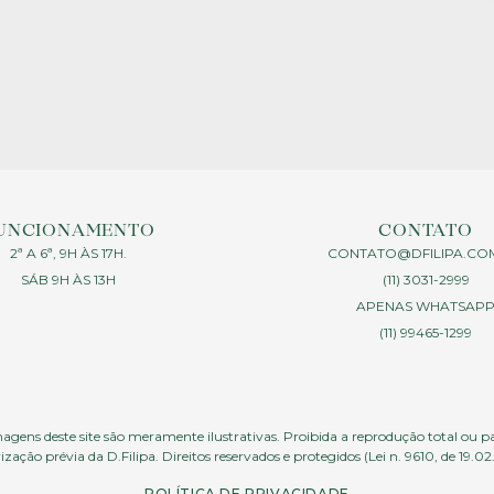
UNCIONAMENTO
CONTATO
2ª A 6ª, 9H ÀS 17H.
CONTATO@DFILIPA.CO
SÁB 9H ÀS 13H
(11) 3031-2999
APENAS WHATSAP
(11) 99465-1299
agens deste site são meramente ilustrativas. Proibida a reprodução total ou p
ização prévia da D.Filipa. Direitos reservados e protegidos (Lei n. 9610, de 19.02
POLÍTICA DE PRIVACIDADE