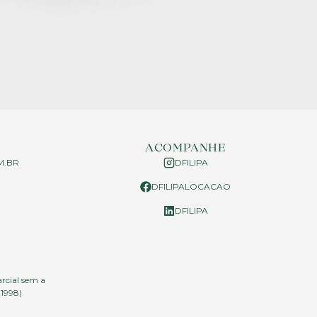
ACOMPANHE
M.BR
DFILIPA
DFILIPALOCACAO
P
DFILIPA
arcial sem a
.1998)