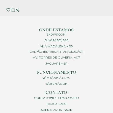
ONDE ESTAMOS
SHOWROOM:
R. WISARD, 540
VILA MADALENA – SP
GALPÃO (ENTREGA E DEVOLUÇÃO):
AV. TORRES DE OLIVEIRA, 407
JAGUARÉ – SP
FUNCIONAMENTO
2ª A 6ª, 9H ÀS 17H.
SÁB 9H ÀS 13H
CONTATO
CONTATO@DFILIPA.COM.BR
(11) 3031-2999
APENAS WHATSAPP