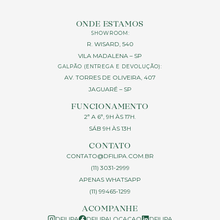
ONDE ESTAMOS
SHOWROOM:
R. WISARD, 540
VILA MADALENA – SP
GALPÃO (ENTREGA E DEVOLUÇÃO):
AV. TORRES DE OLIVEIRA, 407
JAGUARÉ – SP
FUNCIONAMENTO
2ª A 6ª, 9H ÀS 17H.
SÁB 9H ÀS 13H
CONTATO
CONTATO@DFILIPA.COM.BR
(11) 3031-2999
APENAS WHATSAPP
(11) 99465-1299
ACOMPANHE
DFILIPA
DFILIPALOCACAO
DFILIPA