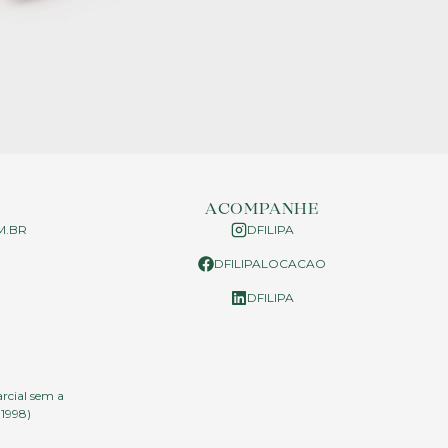
ACOMPANHE
M.BR
DFILIPA
DFILIPALOCACAO
P
DFILIPA
arcial sem a
.1998)