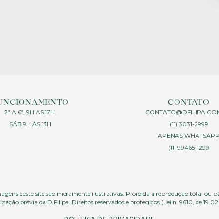
UNCIONAMENTO
CONTATO
2ª A 6ª, 9H ÀS 17H.
CONTATO@DFILIPA.CO
SÁB 9H ÀS 13H
(11) 3031-2999
APENAS WHATSAP
(11) 99465-1299
agens deste site são meramente ilustrativas. Proibida a reprodução total ou p
ização prévia da D.Filipa. Direitos reservados e protegidos (Lei n. 9610, de 19.02
POLÍTICA DE PRIVACIDADE