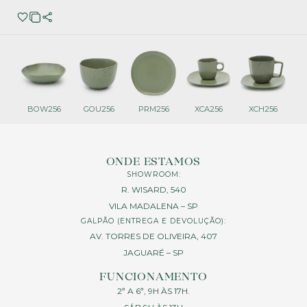
BOW256
GOU256
PRM256
XCA256
XCH256
ONDE ESTAMOS
SHOWROOM:
R. WISARD, 540
VILA MADALENA – SP
GALPÃO (ENTREGA E DEVOLUÇÃO):
AV. TORRES DE OLIVEIRA, 407
JAGUARÉ – SP
FUNCIONAMENTO
2ª A 6ª, 9H ÀS 17H.