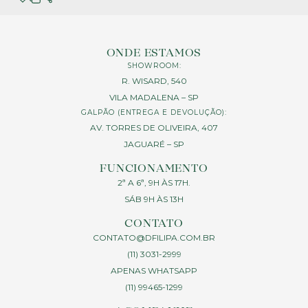
ONDE ESTAMOS
SHOWROOM:
R. WISARD, 540
VILA MADALENA – SP
GALPÃO (ENTREGA E DEVOLUÇÃO):
AV. TORRES DE OLIVEIRA, 407
JAGUARÉ – SP
FUNCIONAMENTO
2ª A 6ª, 9H ÀS 17H.
SÁB 9H ÀS 13H
CONTATO
CONTATO@DFILIPA.COM.BR
(11) 3031-2999
APENAS WHATSAPP
(11) 99465-1299