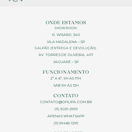
ONDE ESTAMOS
SHOWROOM:
R. WISARD, 540
VILA MADALENA – SP
GALPÃO (ENTREGA E DEVOLUÇÃO):
AV. TORRES DE OLIVEIRA, 407
JAGUARÉ – SP
FUNCIONAMENTO
2ª A 6ª, 9H ÀS 17H.
SÁB 9H ÀS 13H
CONTATO
CONTATO@DFILIPA.COM.BR
(11) 3031-2999
APENAS WHATSAPP
(11) 99465-1299