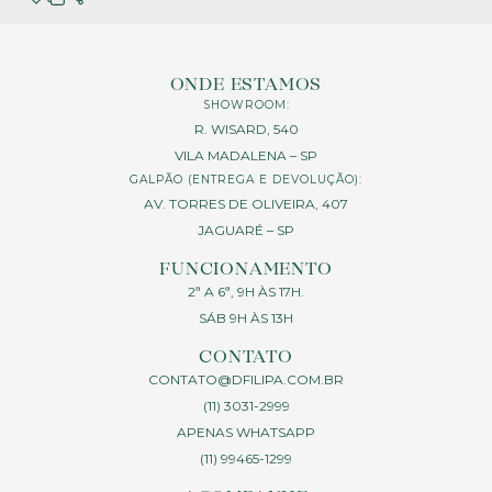
ONDE ESTAMOS
SHOWROOM:
R. WISARD, 540
VILA MADALENA – SP
GALPÃO (ENTREGA E DEVOLUÇÃO):
AV. TORRES DE OLIVEIRA, 407
JAGUARÉ – SP
FUNCIONAMENTO
2ª A 6ª, 9H ÀS 17H.
SÁB 9H ÀS 13H
CONTATO
CONTATO@DFILIPA.COM.BR
(11) 3031-2999
APENAS WHATSAPP
(11) 99465-1299