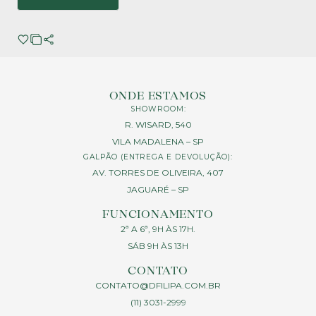
ONDE ESTAMOS
SHOWROOM:
R. WISARD, 540
VILA MADALENA – SP
GALPÃO (ENTREGA E DEVOLUÇÃO):
AV. TORRES DE OLIVEIRA, 407
JAGUARÉ – SP
FUNCIONAMENTO
2ª A 6ª, 9H ÀS 17H.
SÁB 9H ÀS 13H
CONTATO
CONTATO@DFILIPA.COM.BR
(11) 3031-2999