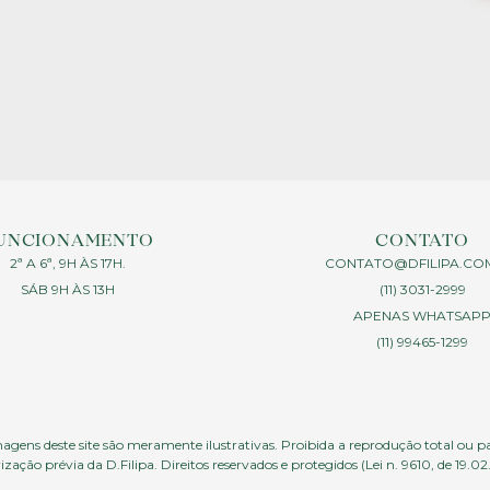
UNCIONAMENTO
CONTATO
2ª A 6ª, 9H ÀS 17H.
CONTATO@DFILIPA.CO
SÁB 9H ÀS 13H
(11) 3031-2999
APENAS WHATSAP
(11) 99465-1299
agens deste site são meramente ilustrativas. Proibida a reprodução total ou p
ização prévia da D.Filipa. Direitos reservados e protegidos (Lei n. 9610, de 19.02