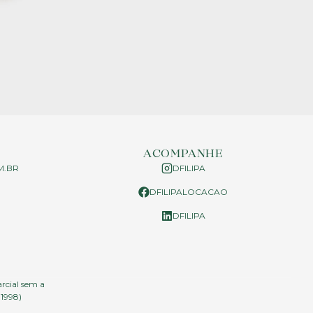
ACOMPANHE
M.BR
DFILIPA
DFILIPALOCACAO
P
DFILIPA
arcial sem a
.1998)