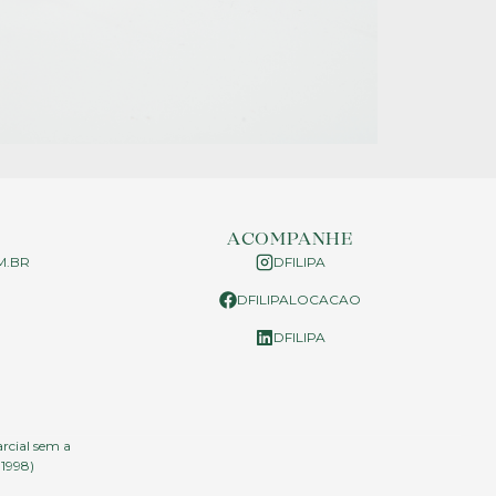
ACOMPANHE
M.BR
DFILIPA
DFILIPALOCACAO
P
DFILIPA
arcial sem a
.1998)