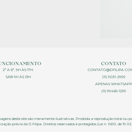
UNCIONAMENTO
CONTATO
2ª A 6ª, 9H ÀS 17H.
CONTATO@DFILIPA.CO
SÁB 9H ÀS 13H
(11) 3031-2999
APENAS WHATSAP
(11) 99465-1299
agens deste site são meramente ilustrativas. Proibida a reprodução total ou p
ização prévia da D.Filipa. Direitos reservados e protegidos (Lei n. 9610, de 19.02