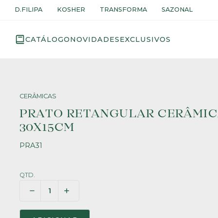
D.FILIPA
KOSHER
TRANSFORMA
SAZONAL
CATÁLOGO
NOVIDADES
EXCLUSIVOS
CERÂMICAS
PRATO RETANGULAR CERÂMICA
30X15CM
PRA31
QTD.