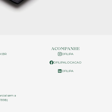
ACOMPANHE
M.BR
DFILIPA
DFILIPALOCACAO
P
DFILIPA
arcial sem a
.1998)