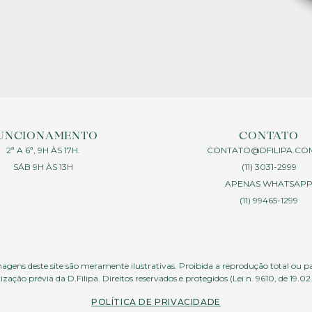
UNCIONAMENTO
CONTATO
2ª A 6ª, 9H ÀS 17H.
CONTATO@DFILIPA.CO
SÁB 9H ÀS 13H
(11) 3031-2999
APENAS WHATSAP
(11) 99465-1299
agens deste site são meramente ilustrativas. Proibida a reprodução total ou p
ização prévia da D.Filipa. Direitos reservados e protegidos (Lei n. 9610, de 19.02
POLÍTICA DE PRIVACIDADE