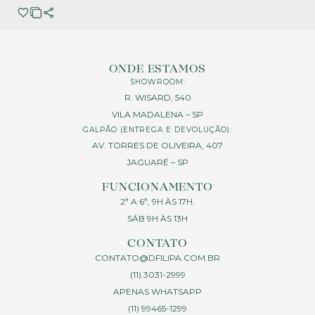
ONDE ESTAMOS
SHOWROOM:
R. WISARD, 540
VILA MADALENA – SP
GALPÃO (ENTREGA E DEVOLUÇÃO):
AV. TORRES DE OLIVEIRA, 407
JAGUARÉ – SP
FUNCIONAMENTO
2ª A 6ª, 9H ÀS 17H.
SÁB 9H ÀS 13H
CONTATO
CONTATO@DFILIPA.COM.BR
(11) 3031-2999
APENAS WHATSAPP
(11) 99465-1299