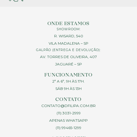
ONDE ESTAMOS
SHOWROOM:
R. WISARD, 540
VILA MADALENA – SP
GALPÃO (ENTREGA E DEVOLUÇÃO):
AV. TORRES DE OLIVEIRA, 407
JAGUARÉ – SP
FUNCIONAMENTO
2ª A 6ª, 9H ÀS 17H.
SÁB 9H ÀS 13H
CONTATO
CONTATO@DFILIPA.COM.BR
(11) 3031-2999
APENAS WHATSAPP
(11) 99465-1299