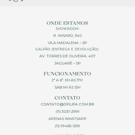
ONDE ESTAMOS
SHOWROOM:
R. WISARD, 540
VILA MADALENA – SP
GALPÃO (ENTREGA E DEVOLUÇÃO):
AV. TORRES DE OLIVEIRA, 407
JAGUARÉ – SP
FUNCIONAMENTO
2ª A 6ª, 9H ÀS 17H.
SÁB 9H ÀS 13H
CONTATO
CONTATO@DFILIPA.COM.BR
(11) 3031-2999
APENAS WHATSAPP
(11) 99465-1299