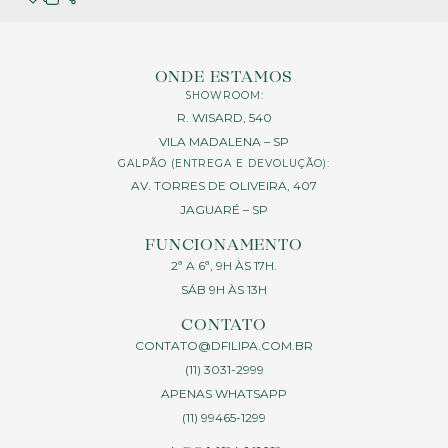
ONDE ESTAMOS
SHOWROOM:
R. WISARD, 540
VILA MADALENA – SP
GALPÃO (ENTREGA E DEVOLUÇÃO):
AV. TORRES DE OLIVEIRA, 407
JAGUARÉ – SP
FUNCIONAMENTO
2ª A 6ª, 9H ÀS 17H.
SÁB 9H ÀS 13H
CONTATO
CONTATO@DFILIPA.COM.BR
(11) 3031-2999
APENAS WHATSAPP
(11) 99465-1299