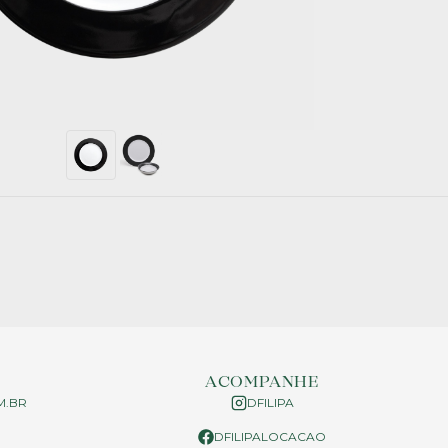
ACOMPANHE
M.BR
DFILIPA
DFILIPALOCACAO