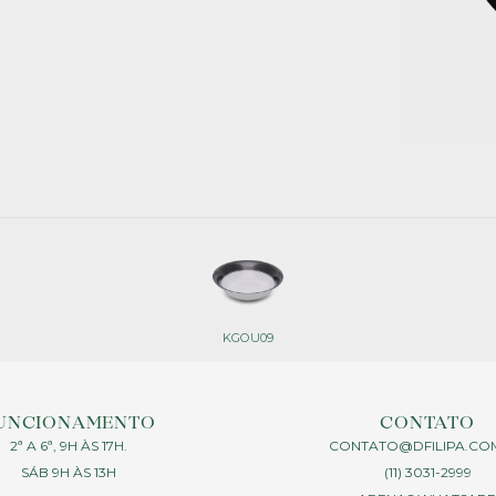
KGOU09
UNCIONAMENTO
CONTATO
2ª A 6ª, 9H ÀS 17H.
CONTATO@DFILIPA.CO
SÁB 9H ÀS 13H
(11) 3031-2999