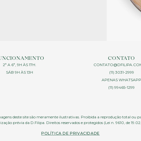
UNCIONAMENTO
CONTATO
2ª A 6ª, 9H ÀS 17H.
CONTATO@DFILIPA.CO
SÁB 9H ÀS 13H
(11) 3031-2999
APENAS WHATSAP
(11) 99465-1299
agens deste site são meramente ilustrativas. Proibida a reprodução total ou p
ização prévia da D.Filipa. Direitos reservados e protegidos (Lei n. 9610, de 19.02
POLÍTICA DE PRIVACIDADE