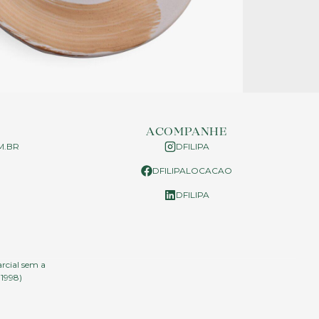
ACOMPANHE
M.BR
DFILIPA
DFILIPALOCACAO
P
DFILIPA
arcial sem a
.1998)