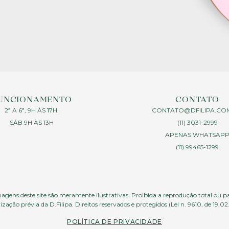
UNCIONAMENTO
CONTATO
2ª A 6ª, 9H ÀS 17H.
CONTATO@DFILIPA.CO
SÁB 9H ÀS 13H
(11) 3031-2999
APENAS WHATSAP
(11) 99465-1299
agens deste site são meramente ilustrativas. Proibida a reprodução total ou p
ização prévia da D.Filipa. Direitos reservados e protegidos (Lei n. 9610, de 19.02
POLÍTICA DE PRIVACIDADE