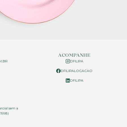
ACOMPANHE
M.BR
DFILIPA
DFILIPALOCACAO
P
DFILIPA
arcial sem a
.1998)