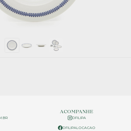
ACOMPANHE
M.BR
DFILIPA
DFILIPALOCACAO