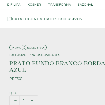
D.FILIPA
KOSHER
TRANSFORMA
SAZONAL
CATÁLOGO
NOVIDADES
EXCLUSIVOS
NOVO
EXCLUSIVO
EXCLUSIVOS
PRATOS
NOVIDADES
PRATO FUNDO BRANCO BORD
AZUL
PRF301
QTD.