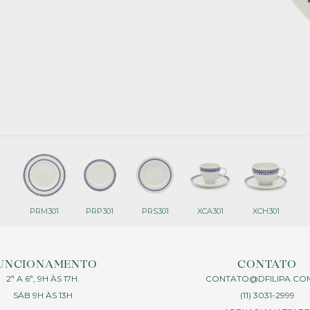
PRM301
PRP301
PRS301
XCA301
XCH301
UNCIONAMENTO
CONTATO
2ª A 6ª, 9H ÀS 17H.
CONTATO@DFILIPA.CO
SÁB 9H ÀS 13H
(11) 3031-2999