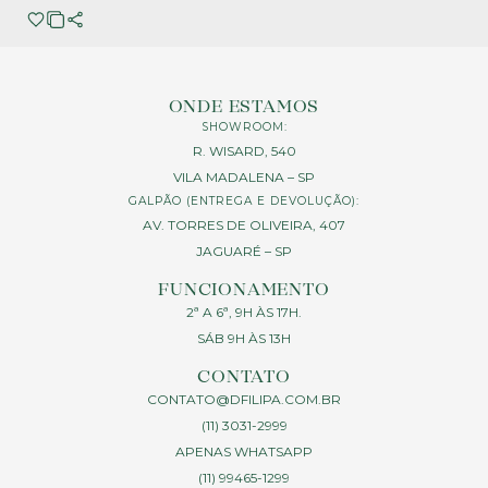
ONDE ESTAMOS
SHOWROOM:
R. WISARD, 540
VILA MADALENA – SP
GALPÃO (ENTREGA E DEVOLUÇÃO):
AV. TORRES DE OLIVEIRA, 407
JAGUARÉ – SP
FUNCIONAMENTO
2ª A 6ª, 9H ÀS 17H.
SÁB 9H ÀS 13H
CONTATO
CONTATO@DFILIPA.COM.BR
(11) 3031-2999
APENAS WHATSAPP
(11) 99465-1299